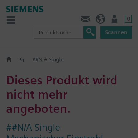
0
Kontakt
DE (de)
Nutzer
Scannen
Old2New
##N/A Single
Dieses Produkt wird
nicht mehr
angeboten.
##N/A Single