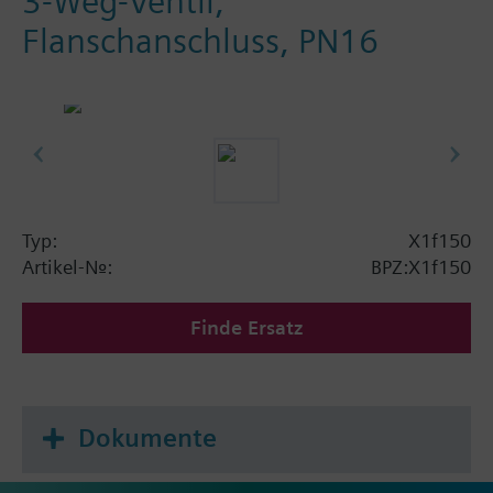
3-Weg-Ventil,
Flanschanschluss, PN16
Typ:
X1f150
Artikel-Nr.:
BPZ:X1f150
Finde Ersatz
Dokumente