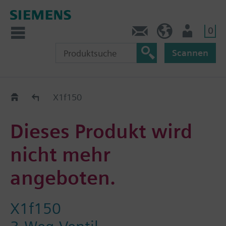
0
Kontakt
DE (de)
Nutzer
Scannen
Old2New
X1f150
Dieses Produkt wird
nicht mehr
angeboten.
X1f150