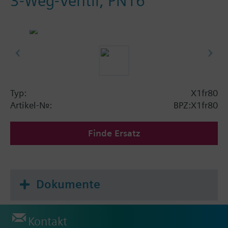
3-Weg-Ventil, PN16
Typ:
X1fr80
Artikel-Nr.:
BPZ:X1fr80
Finde Ersatz
Dokumente
Kontakt