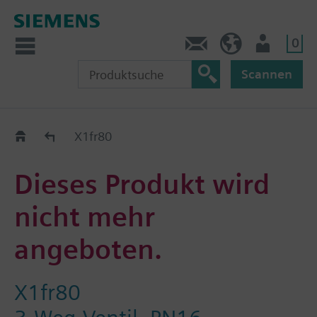
0
Kontakt
DE (de)
Nutzer
Scannen
Old2New
X1fr80
Dieses Produkt wird
nicht mehr
angeboten.
X1fr80