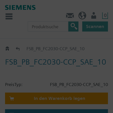
0
Kontakt
DE (de)
Nutzer
Scannen
Katalog
FSB_PB_FC2030-CCP_SAE_10
FSB_PB_FC2030-CCP_SAE_10
Preis
Typ:
FSB_PB_FC2030-CCP_SAE_10
In den Warenkorb legen