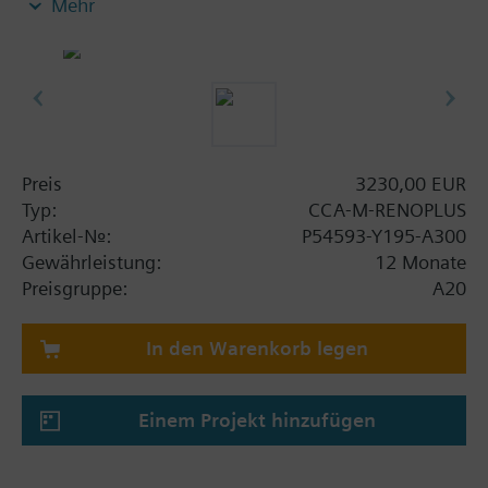
Mehr
plus ermöglicht den Versand von
Benachrichtigungen an mehr als 200 Empfänger per
E-Mail, SMS und Pager und bietet die Möglichkeit,
schnell eine große Menge an SMS über einen Cloud
Service zu versenden.
Hinweis: Erfordert eine Feature Set Lizenz CCA-STD-
Preis
3230,00 EUR
FSET oder CCA-CMPT-BA/DMS/VM//ELEC..
Typ:
CCA-M-RENOPLUS
Artikel-Nr.:
P54593-Y195-A300
Gewährleistung:
12 Monate
Preisgruppe:
A20
In den Warenkorb legen
Einem Projekt hinzufügen