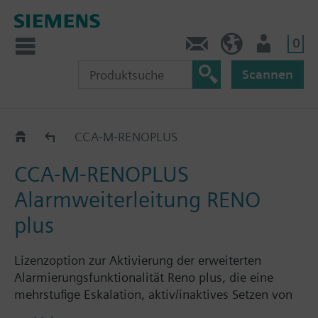
0
Kontakt
DE (de)
Nutzer
Scannen
CCA-..-..
CCA-M-RENOPLUS
CCA-M-RENOPLUS
Alarmweiterleitung RENO
plus
Lizenzoption zur Aktivierung der erweiterten
Alarmierungsfunktionalität Reno plus, die eine
mehrstufige Eskalation, aktiv/inaktives Setzen von
Empfängern, Empfänger-Zeitzonen umfasst. Reno