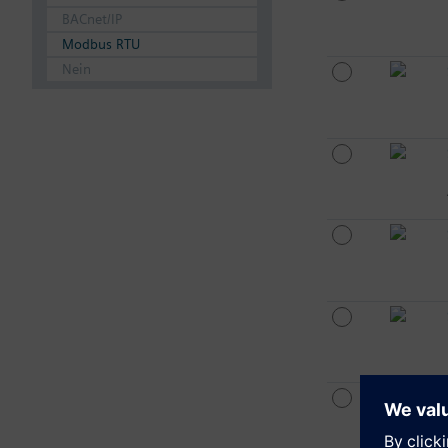
BACnet/IP
Modbus RTU
Nein