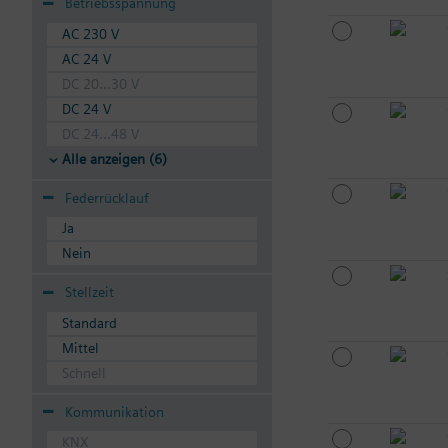
Betriebsspannung
AC 230 V
AC 24 V
DC 20...30 V
DC 24 V
DC 24...48 V
Alle anzeigen (6)
Federrücklauf
Ja
Nein
Stellzeit
Standard
Mittel
Schnell
Kommunikation
KNX