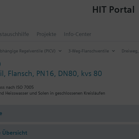
HIT Portal
tauschhilfe
Projekte
Info-Center
bhängige Regelventile (PICV)
3-Weg-Flanschventile
Dreiweg,
0
l, Flansch, PN16, DN80, kvs 80
uss nach ISO 7005
und Heisswasser und Solen in geschlossenen Kreisläufen
e
 Übersicht