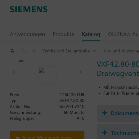
Anwendungen
Produkte
Katalog
Old2New Aus
HLK Produkte
Ventile und Stellantriebe
Hub- und druckuna
VXF42.80-8
Dreiwegventi
Mit Flanschanschl
Für Kalt-, Warm- 
Preis
1260,00 EUR
Typ:
VXF42.80-80
Artikel-Nr.:
S55204-V140
Dokument
Gewährleistung:
60 Monate
Preisgruppe:
A10
Technische
In den Warenkorb legen