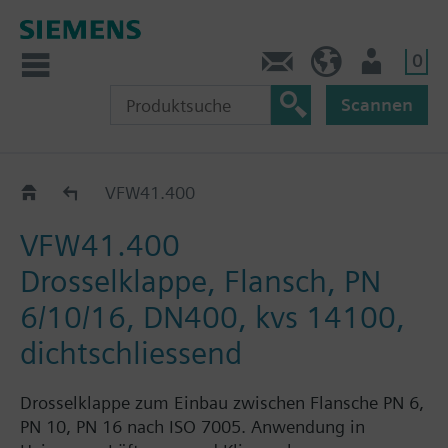
0
Kontakt
DE (de)
Nutzer
Scannen
VFW41..
VFW41.400
VFW41.400
Drosselklappe, Flansch, PN
6/10/16, DN400, kvs 14100,
dichtschliessend
Drosselklappe zum Einbau zwischen Flansche PN 6,
PN 10, PN 16 nach ISO 7005. Anwendung in