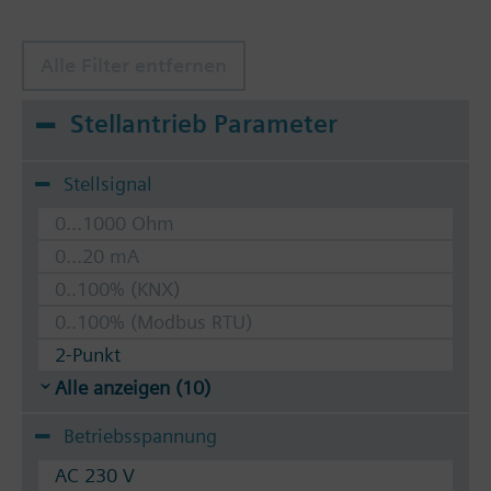
Alle Filter entfernen
Stellantrieb Parameter
Stellsignal
0...1000 Ohm
0...20 mA
0..100% (KNX)
0..100% (Modbus RTU)
2-Punkt
Alle anzeigen (10)
Betriebsspannung
AC 230 V