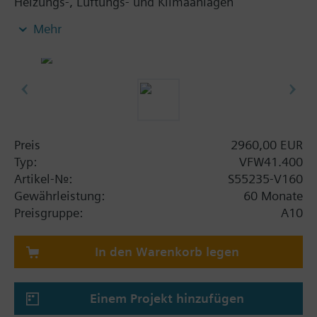
Heizungs-, Lüftungs- und Klimaanlagen
motorisierte oder handbetätigte Regel- oder
Mehr
Absperrorgane. Für offene und geschlossene
Kreisläufe, dichtschliessend.
Zusatzinformation
SQL36E...: Direkte Montage
Preis
2960,00 EUR
Typ:
VFW41.400
Artikel-Nr.:
S55235-V160
Gewährleistung:
60 Monate
Preisgruppe:
A10
In den Warenkorb legen
Einem Projekt hinzufügen