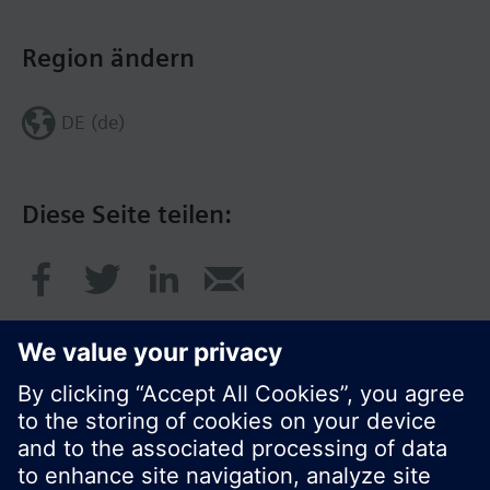
Region ändern
DE (de)
Diese Seite teilen:
© Siemens Schweiz AG 2020