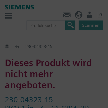
0
Kontakt
DE (de)
Nutzer
Scannen
Old2New
230-04323-15
Dieses Produkt wird
nicht mehr
angeboten.
230-04323-15