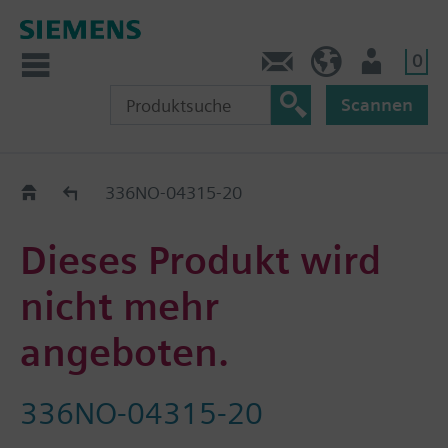
0
Kontakt
DE (de)
Nutzer
Scannen
Old2New
336NO-04315-20
Dieses Produkt wird
nicht mehr
angeboten.
336NO-04315-20