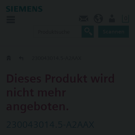
0
Kontakt
DE (de)
Nutzer
Scannen
Old2New
230043014.5-A2AAX
Dieses Produkt wird
nicht mehr
angeboten.
230043014.5-A2AAX