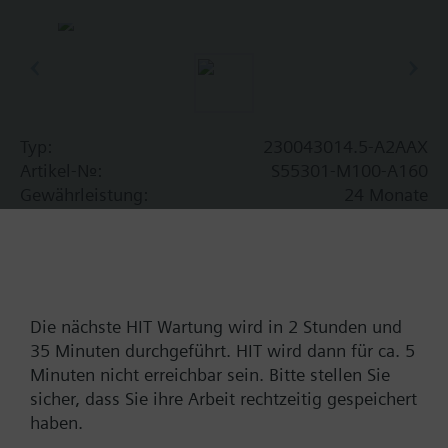
Typ:
230043014.5-A2AAX
Artikel-Nr.:
S55301-M100-A160
Gewährleistung:
24 Monate
Preisgruppe:
A10
Finde Ersatz
Die nächste HIT Wartung wird in 2 Stunden und
35 Minuten durchgeführt. HIT wird dann für ca. 5
Dokumente
Minuten nicht erreichbar sein. Bitte stellen Sie
sicher, dass Sie ihre Arbeit rechtzeitig gespeichert
haben.
Kontakt