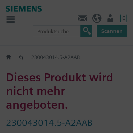
0
Kontakt
DE (de)
Nutzer
Scannen
Old2New
230043014.5-A2AAB
Dieses Produkt wird
nicht mehr
angeboten.
230043014.5-A2AAB