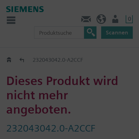
0
Kontakt
DE (de)
Nutzer
Scannen
Old2New
232043042.0-A2CCF
Dieses Produkt wird
nicht mehr
angeboten.
232043042.0-A2CCF