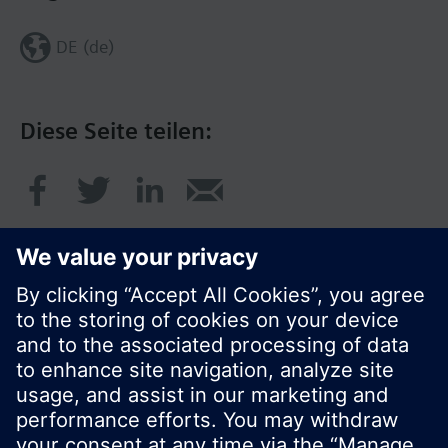
DE (de)
Diese Seite teilen:
© Siemens Schweiz AG 2020
Preise: unverbindliche Preisempfehlung ohne
MWSt in EUR