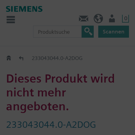
0
Kontakt
DE (de)
Nutzer
Scannen
Old2New
233043044.0-A2DOG
Dieses Produkt wird
nicht mehr
angeboten.
233043044.0-A2DOG