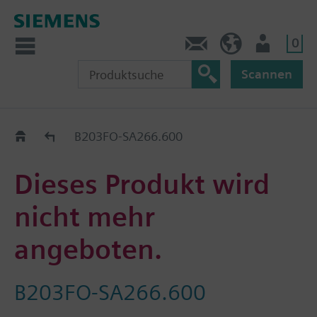
0
Kontakt
DE (de)
Nutzer
Scannen
Old2New
B203FO-SA266.600
Dieses Produkt wird
nicht mehr
angeboten.
B203FO-SA266.600