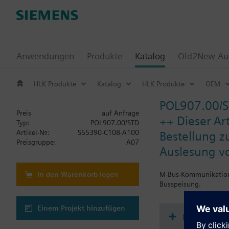
Anwendungen
Produkte
Katalog
Old2New Aus
HLK Produkte
Katalog
HLK Produkte
OEM
POL907.00/
Preis
auf Anfrage
++ Dieser Art
Typ:
POL907.00/STD
Artikel-Nr.:
S55390-C108-A100
Bestellung z
Preisgruppe:
A07
Auslesung vo
In den Warenkorb legen
M-Bus-Kommunikations
Busspeisung.
Einem Projekt hinzufügen
Dokument