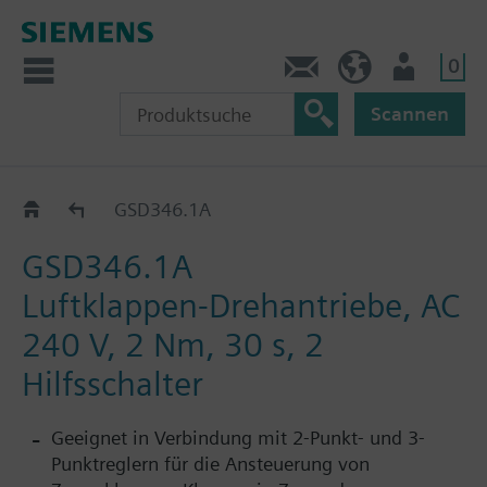
0
Kontakt
DE (de)
Nutzer
Scannen
GSD..1A
GSD346.1A
GSD346.1A
Luftklappen-Drehantriebe, AC
240 V, 2 Nm, 30 s, 2
Hilfsschalter
Geeignet in Verbindung mit 2-Punkt- und 3-
Punktreglern für die Ansteuerung von