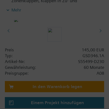
Zonenklappen, Klappen in Zu- und
Abluftkanälen in Wohn- und Geschäftshäusern.
Mehr
Für Achsdurchmesser 8...15 mm, Vierkant 6...11
mm, min. Achslänge 20 mm
Ausführung mit Kunststoffgehäuse und
Anschlusskabel 0,9 m
Preis
145,00 EUR
Typ:
GSD346.1A
Artikel-Nr.:
S55499-D230
Gewährleistung:
60 Monate
Preisgruppe:
A08
In den Warenkorb legen
Einem Projekt hinzufügen