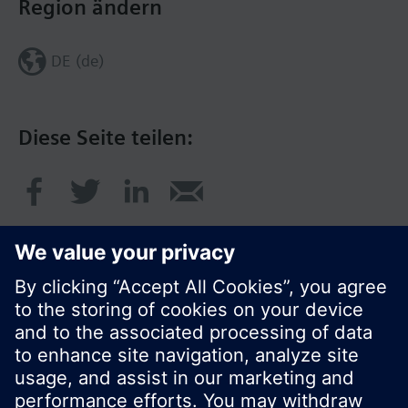
Region ändern
DE (de)
Diese Seite teilen:
© Siemens Schweiz AG 2020
Preise: unverbindliche Preisempfehlung ohne