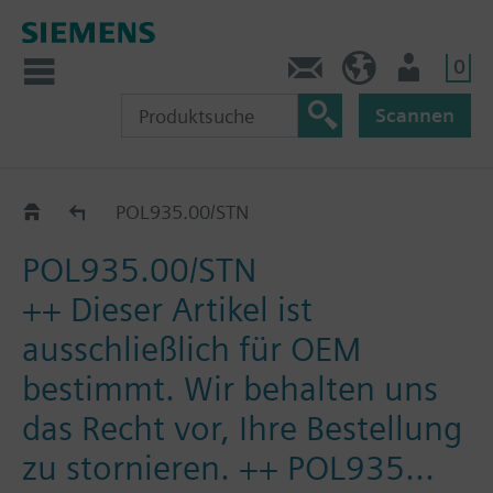
0
Kontakt
DE (de)
Nutzer
Scannen
Erweiterungsmodule
POL935.00/STN
POL935.00/STN
++ Dieser Artikel ist
ausschließlich für OEM
bestimmt. Wir behalten uns
das Recht vor, Ihre Bestellung
zu stornieren. ++ POL935...