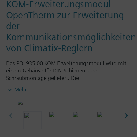
KOM-Erweiterungsmodul
OpenTherm zur Erweiterung
der
Kommunikationsmöglichkeiten
von Climatix-Reglern
Das POL935.00 KOM Erweiterungsmodul wird mit
einem Gehäuse für DIN-Schienen- oder
Schraubmontage geliefert. Die
Kommunikationsschnittstelle des
Mehr
Erweiterungsmoduls ist ein OpenTherm-Manager
zur Integration und Kommunikation mit einem
OpenTherm-Client-Gerät. Typische
Anwendungsfälle sind Kaskaden mit OpenTherm-
Wärmepumpen oder Heizkesseln oder hybride
Heizungsanwendungen, bei denen ein OpenTherm-
Gasheizkessel zusammen mit einer Wärmepumpe