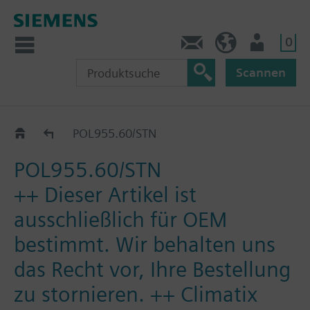
0
Kontakt
DE (de)
Nutzer
Scannen
Erweiterungsmodule
POL955.60/STN
POL955.60/STN
++ Dieser Artikel ist
ausschließlich für OEM
bestimmt. Wir behalten uns
das Recht vor, Ihre Bestellung
zu stornieren. ++ Climatix