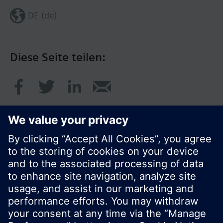
DE (de)
Diese Seite teilen:
© Siemens Schweiz AG 2020
Preise: unverbindliche Preisempfehlung ohne
MWSt in EUR