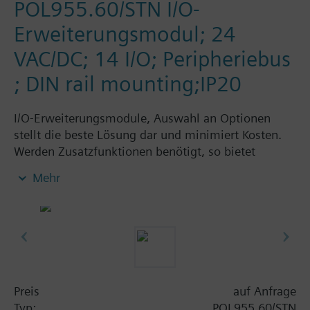
POL955.60/STN I/O-
Erweiterungsmodul; 24
VAC/DC; 14 I/O; Peripheriebus
; DIN rail mounting;IP20
I/O-Erweiterungsmodule, Auswahl an Optionen
stellt die beste Lösung dar und minimiert Kosten.
Werden Zusatzfunktionen benötigt, so bietet
Climatix ein breites Sortiment an I/O-
Mehr
Erweiterungsmodulen. Diese gewährleisten
umfassende Flexibilität, um alle
Anwendungsanforderungen zu erfüllen. Die
Erweiterungsmodule können über den Regler
gespeist werden. Zur Erhöhung der Flexibilität steht
der mit dem Regler verwendete, einmalige ASIC zur
Programmierung der universellen I/Os auch bei den
Preis
auf Anfrage
Erweiterungsmodulen zur Verfügung. Die Art und
Typ:
POL955.60/STN