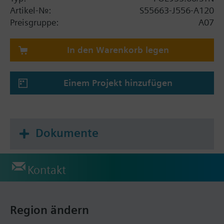
Anzahl der I/Os werden in Abhängigkeit der für die
Artikel-Nr.:
S55663-J556-A120
spezifische Applikation benötigten Funktionen
Preisgruppe:
A07
gewählt. Erweiterungs-I/O-Module können auch vor
Ort installiert werden, falls zusätzliche Funktionen
In den Warenkorb legen
zu einem späteren Zeitpunkt benötigt werden.
Einem Projekt hinzufügen
Dokumente
Kontakt
Region ändern