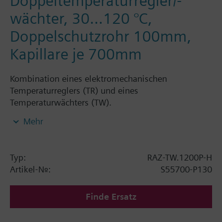
Doppeltemperaturregler/-
wächter, 30…120 °C,
Doppelschutzrohr 100mm,
Kapillare je 700mm
Kombination eines elektromechanischen
Temperaturreglers (TR) und eines
Temperaturwächters (TW).
Mehr
Aussenskala (TR), Innenskala (TW), 2 Umschalter.
Tauchfühler und Wandmontage.
Typ:
RAZ-TW.1200P-H
Artikel-Nr.:
S55700-P130
Finde Ersatz