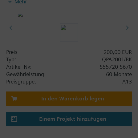
Mehr
Gebäudeautomations- und Steuerungssysteme
ausgelegt, und verfügt daher über keine
Ausgänge
Inbetriebnahme über die Siemens Quick Config
Smartphone-App und NFC
Zusatzinformation
Preis
200,00 EUR
CO2: Verwendet ein einkanaliges NDIR-
Typ:
QPA2001/BK
Fühlerelement, das ideal für Räume mit
Artikel-Nr.:
S55720-S670
intermittierender Belegung.
Gewährleistung:
60 Monate
Anwendungsfälle: Ältere gewerbliche oder
Preisgruppe:
A13
Wohngebäude (ohne Gebäudeautomations‑ und
Steuerungssysteme), in denen die Nutzer bei
In den Warenkorb legen
moderaten (IAQ‑Indikator Orange) oder hohen
CO₂‑Konzentrationen (IAQ‑Indikator Rot) die
Fenster manuell öffnen können, um Frischluft
Einem Projekt hinzufügen
zuzuführen.