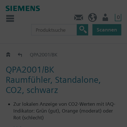
0
Kontakt
DE (de)
Nutzer
Scannen
QPA2.0..
QPA2001/BK
QPA2001/BK
Raumfühler, Standalone,
CO2, schwarz
Zur lokalen Anzeige von CO2-Werten mit IAQ-
Indikator: Grün (gut), Orange (moderat) oder
Rot (schlecht)
Nicht für den Anschluss an