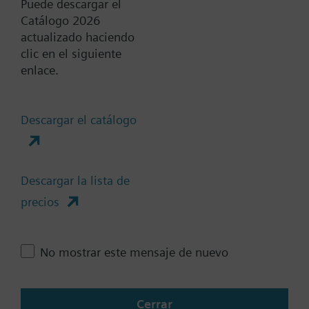
Puede descargar el
Catálogo 2026
actualizado haciendo
Documentos
clic en el siguiente
enlace.
Resumen técnico
Descargar el catálogo
Accesorios-varias selecciones
son posibles
Descargar la lista de
precios
Cambia región
No mostrar este mensaje de nuevo
ES (es)
Cerrar