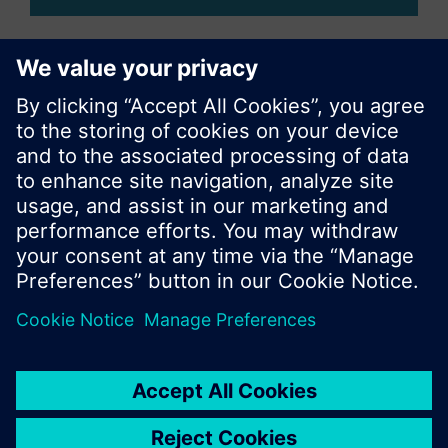
Compartir esta página
© Siemens Switzerland Ltd. 2017
Porfolio de productos y precios pueden cambiar,
según el país.
Política de privacidad
Términos de uso