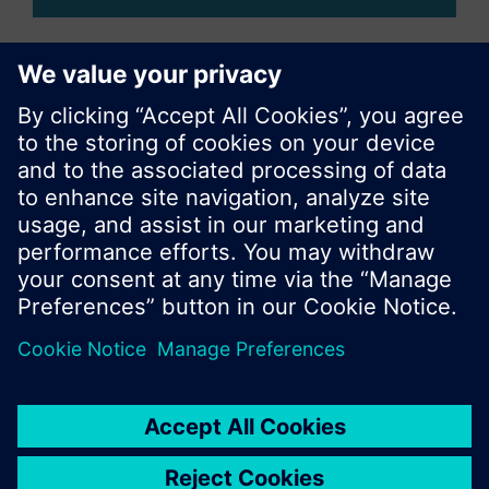
Compartir esta página
© Siemens Switzerland Ltd. 2017
Porfolio de productos y precios pueden cambiar,
según el país.
Política de privacidad
Términos de uso