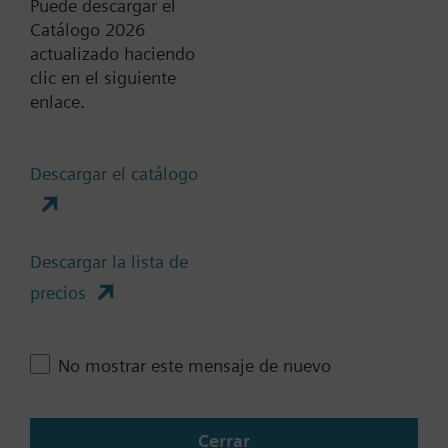
Puede descargar el
Catálogo 2026
actualizado haciendo
Documentos
clic en el siguiente
enlace.
Resumen técnico
Descargar el catálogo
Accesorios-varias selecciones
son posibles
Descargar la lista de
precios
Cambia región
No mostrar este mensaje de nuevo
ES (es)
Cerrar