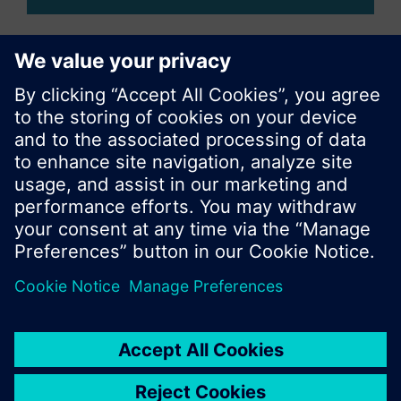
Compartir esta página
© Siemens Switzerland Ltd. 2017
Porfolio de productos y precios pueden cambiar,
según el país.
Política de privacidad
Términos de uso