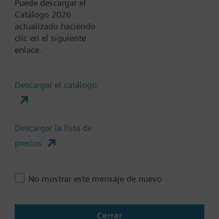
Puede descargar el
Catálogo 2026
actualizado haciendo
Documentos
clic en el siguiente
enlace.
Resumen técnico
Descargar el catálogo
Accesorios-varias selecciones
son posibles
Descargar la lista de
precios
Cambia región
No mostrar este mensaje de nuevo
ES (es)
Cerrar