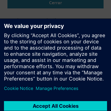
Cerrar
Compartir esta página
© Siemens Switzerland Ltd. 2017
Porfolio de productos y precios pueden cambiar,
según el país.
Política de privacidad