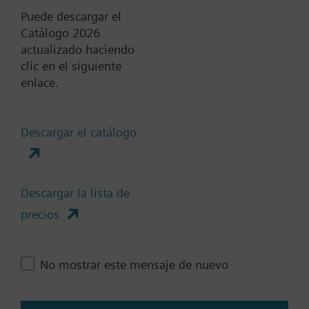
Documentos
Puede descargar el
Catálogo 2026
actualizado haciendo
Resumen técnico
clic en el siguiente
enlace.
Accesorios-varias selecciones
Descargar el catálogo
son posibles
Módulos frontales compatibles
Descargar la lista de
precios
Cambia región
No mostrar este mensaje de nuevo
ES (es)