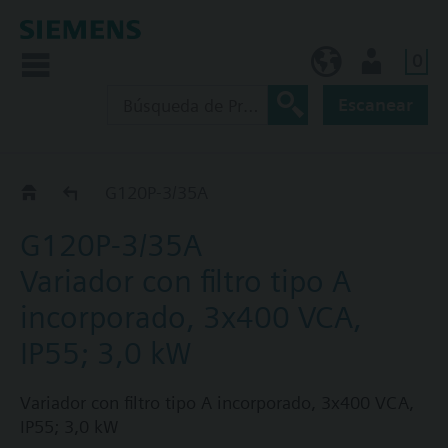
0
ES (es)
Usuario
Escanear
G120P..5A
G120P-3/35A
G120P-3/35A
Variador con filtro tipo A
incorporado, 3x400 VCA,
IP55; 3,0 kW
Variador con filtro tipo A incorporado, 3x400 VCA,
IP55; 3,0 kW