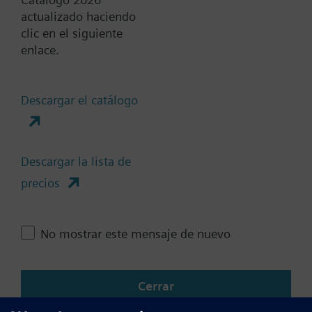
Documentos
actualizado haciendo
clic en el siguiente
enlace.
Resumen técnico
Descargar el catálogo
Módulos frontales compatibles
Descargar la lista de
precios
Cambia región
ES (es)
No mostrar este mensaje de nuevo
Cerrar
Compartir esta página