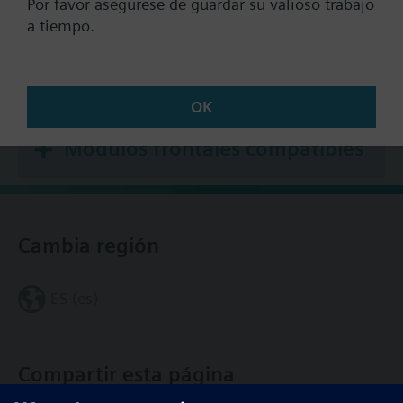
Por favor asegúrese de guardar su valioso trabajo
Documentos
a tiempo.
Resumen técnico
OK
Módulos frontales compatibles
Cambia región
ES (es)
Compartir esta página