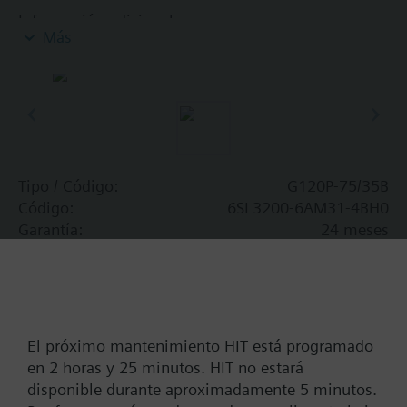
Información adicional
Más
Cuando se utiliza un BOP-2 o cubierta, la
profundidad aumenta 5 mm y con un IOP 15 mm.
Tipo / Código:
G120P-75/35B
Código:
6SL3200-6AM31-4BH0
Garantía:
24 meses
Add to cart
Add to project
El próximo mantenimiento HIT está programado
en 2 horas y 25 minutos. HIT no estará
disponible durante aproximadamente 5 minutos.