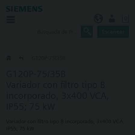
0
ES (es)
Usuario
Escanear
G120P..5B
G120P-75/35B
G120P-75/35B
Variador con filtro tipo B
incorporado, 3x400 VCA,
IP55; 75 kW
Variador con filtro tipo B incorporado, 3x400 VCA,
IP55; 75 kW