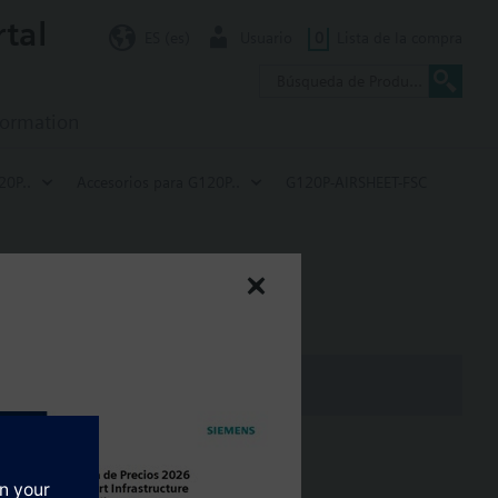
rtal
ES (es)
Usuario
0
Lista de la compra
formation
20P..
Accesorios para G120P..
G120P-AIRSHEET-FSC