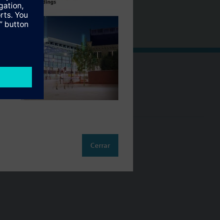
Cambia región
ES (es)
so
Cerrar