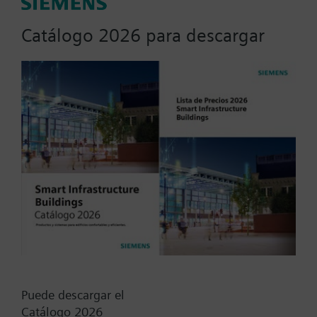
actuator, fails AB-B
Catálogo 2026 para descargar
Zone valve and actuator assembly. 3-way valve
body; sweat connection; Line size 0.50-inch; Flow
rate 1.0 Cv; SFA11U 2-position, spring return
actuator; 24 Vac; fails AB-B.
Más
Tipo / Código:
242-00530
Código:
BPZ:242-00530
Garantía:
24 meses
Puede descargar el
Find replacement
Catálogo 2026