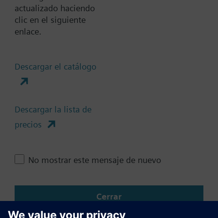
actualizado haciendo
clic en el siguiente
enlace.
Documentos
Descargar el catálogo
Resumen técnico
Descargar la lista de
precios
Cambia región
ES (es)
No mostrar este mensaje de nuevo
Compartir esta página
Cerrar