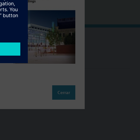
Cambia región
ES (es)
so
Cerrar