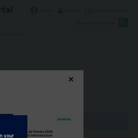
rtal
ES (es)
Usuario
0
Lista de la compra
formation
/h, dpmax = 1000 kPa;