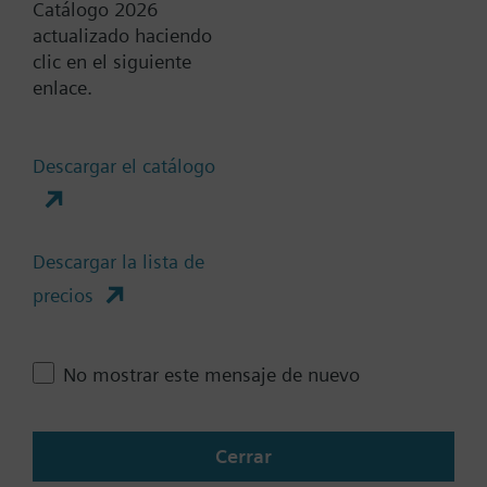
24 VCC
Catálogo 2026
DC 24...48 V
actualizado haciendo
clic en el siguiente
Mostrar todos (6)
enlace.
Muelle de Retorno
Si
Descargar el catálogo
No
Tiempo de posicionamiento
Descargar la lista de
Estándar
precios
Medio
Rápido
No mostrar este mensaje de nuevo
Comunicación
No
Cerrar
KNX