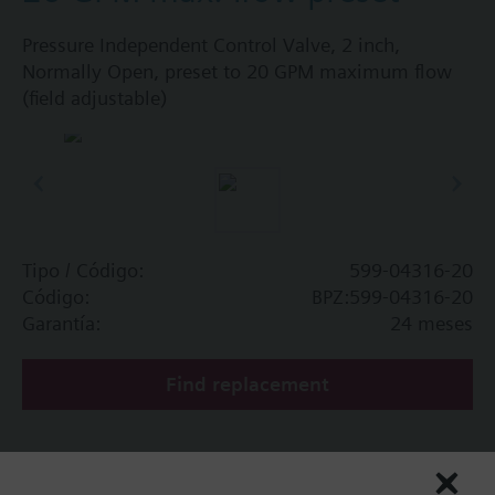
Pressure Independent Control Valve, 2 inch,
Normally Open, preset to 20 GPM maximum flow
(field adjustable)
Tipo / Código:
599-04316-20
Código:
BPZ:599-04316-20
Garantía:
24 meses
Find replacement
Quitar filtros