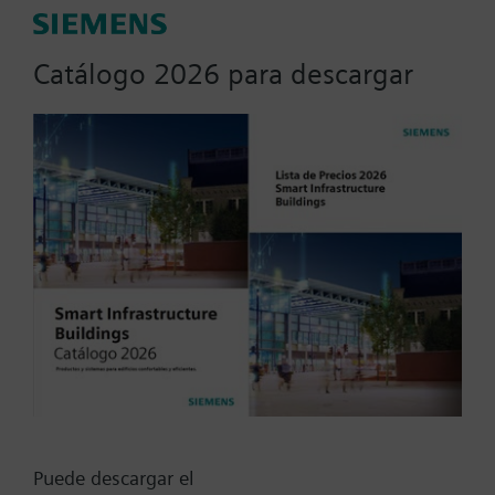
Parámetros de actuador
Catálogo 2026 para descargar
Señal de Posicionamiento
0...10 VCC
0...1000 Ohm
0...20 mA
0..100% (KNX)
0..100% (Modbus RTU)
Mostrar todos (10)
Voltaje de operación
20...30 VCC
230 VCA
24 VCA
Puede descargar el