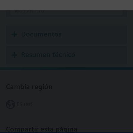
BACnet/IP
Modbus RTU
Documentos
Resumen técnico
Cambia región
ES (es)
Compartir esta página