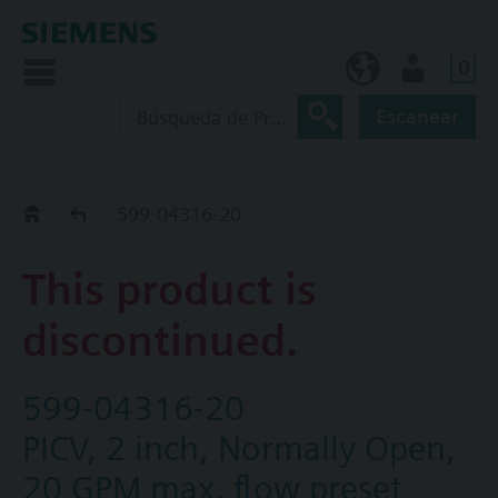
0
ES (es)
Usuario
Escanear
Old2New
599-04316-20
This product is
discontinued.
599-04316-20
PICV, 2 inch, Normally Open,
20 GPM max. flow preset