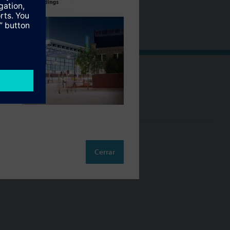
Cambia región
ES (es)
so
Cerrar