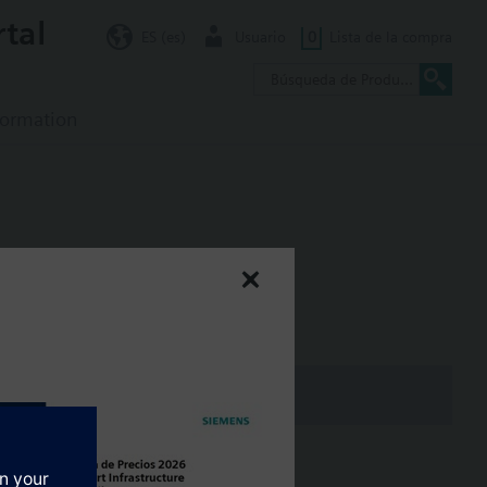
rtal
ES (es)
Usuario
0
Lista de la compra
formation