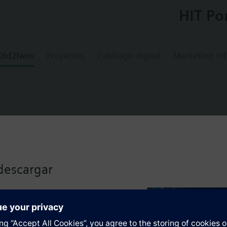
HIT Po
 Old2New
Proyectos
Catálogo digital
Marketing In
0
descargar
os
lizado haciendo clic en el