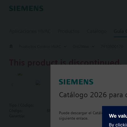
Aplicaciones HVAC
Productos
Catálogo
Guía
Productos Control HVAC
Old2New
7410900170
This product is discontinued.
741090017
Catálogo 2026 para 
Document
Tipo / Código:
7410900170
Código:
BPZ:7410900170
Puede descargar el Catálogo 2026 actua
Garantía:
24 meses
siguiente enlace.