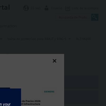
rtal
ES (es)
Usuario
0
Lista de la compra
formation
Vaina de protección para RAK--T y RAK--S
ALT-SB280
gitud 280 mm