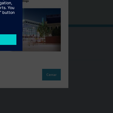
Cambia región
ES (es)
so
Cerrar