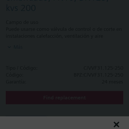
kvs 200
Campo de uso
Puede usarse como válvula de control o de corte en
instalaciones calefacción, ventilación y aire
acondicionado
Más
Tipo / Código:
C/VVF31.125-250
Código:
BPZ:C/VVF31.125-250
Garantía:
24 meses
Find replacement
Quitar filtros