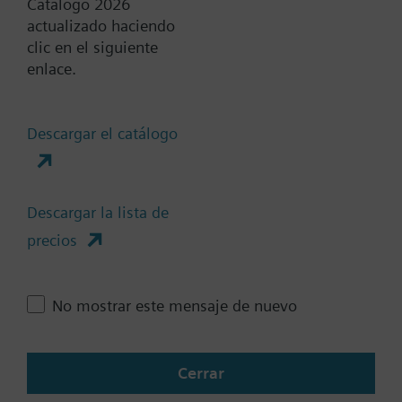
Catálogo 2026
DC 24...48 V
actualizado haciendo
clic en el siguiente
Mostrar todos (6)
enlace.
Muelle de Retorno
Si
Descargar el catálogo
No
Tiempo de posicionamiento
Descargar la lista de
Estándar
precios
Medio
Rápido
No mostrar este mensaje de nuevo
Comunicación
No
KNX
Cerrar
BACnet/IP