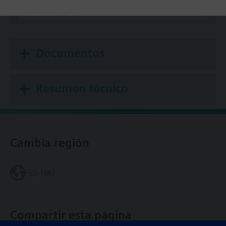
Modbus RTU
Documentos
Resumen técnico
Cambia región
ES (es)
Compartir esta página