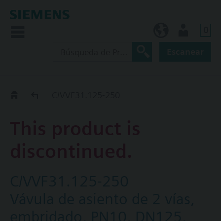
0
ES (es)
Usuario
Escanear
Old2New
C/VVF31.125-250
This product is
discontinued.
C/VVF31.125-250
Vávula de asiento de 2 vías,
embridado, PN10, DN125,