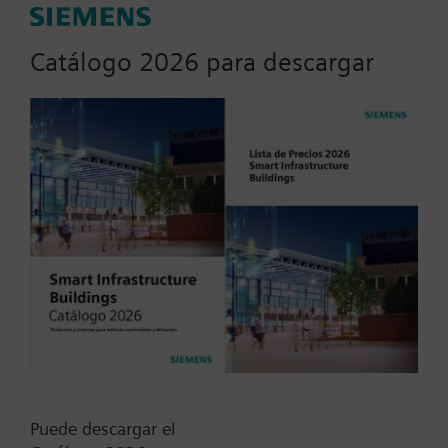
Parámetros de actuador
Catálogo 2026 para descargar
Señal de Posicionamiento
0...10 VCC
0...1000 Ohm
0...20 mA
0..100% (KNX)
0..100% (Modbus RTU)
Mostrar todos (10)
Voltaje de operación
20...30 VCC
230 VCA
24 VCA
Puede descargar el
24 VCC