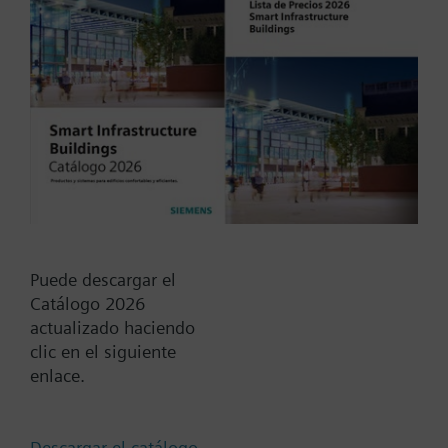
Documentos
Resumen técnico
Actuadores compatibles
SAX31.00
Actuador eléctrico 800 N para
Puede descargar el
válvulas con carrera de 20 mm,
Catálogo 2026
mando manual, control 3-puntos,
actualizado haciendo
sin muelle de retorno, 230 VCA,
clic en el siguiente
IP54, 120s, temperatura del
enlace.
medio -25…130 °C
Descargar el catálogo