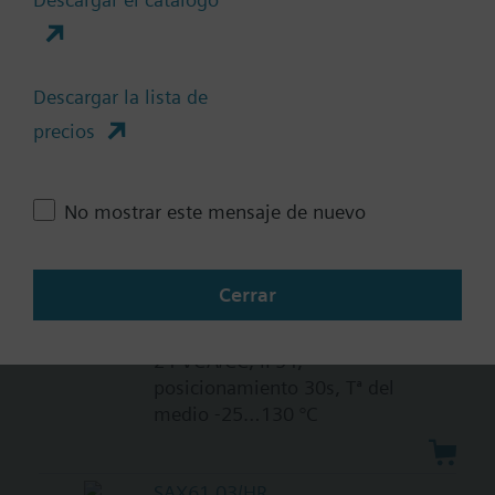
SAX31.03
Actuador eléctrico 800 N para
válvulas con carrera de 20 mm,
Descargar la lista de
mando manual, control 3-puntos,
sin muelle de retorno, 230 VCA,
precios
IP54, 30s, temperatura del medio
-25…130 °C
No mostrar este mensaje de nuevo
SAX81.03
Actuador eléctrico 800 N carrera
Cerrar
de 20 mm, control 3-puntos, sin
muelle de retorno, alimentación
24 VCA/CC, IP54,
posicionamiento 30s, Tª del
medio -25…130 °C
SAX61.03/HR