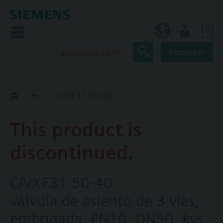
0
ES (es)
Usuario
Escanear
Old2New
C/VXF31.50-40
This product is
discontinued.
C/VXF31.50-40
válvula de asiento de 3 vías,
embridada, PN10, DN50, kvs