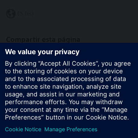
ES (es)
Compartir esta página
© Siemens Switzerland Ltd. 2017
Porfolio de productos y precios pueden cambiar,
según el país.