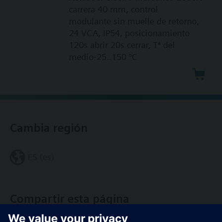
carrera 40 mm, control
modulante sin muelle de retorno,
24 VCA, IP54, posicionamiento
120s abrir 20s cerrar, Tª del
medio-25..150 °C
Cambia región
ES (es)
Compartir esta página