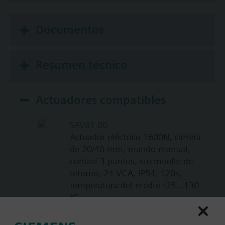
Documentos
Resumen técnico
Actuadores compatibles
SAV81.00
Actuador eléctrico 1600N, carrera
de 20/40 mm, mando manual,
control 3 puntos, sin muelle de
retorno, 24 VCA, IP54, 120s,
temperatura del medio -25…130
°C