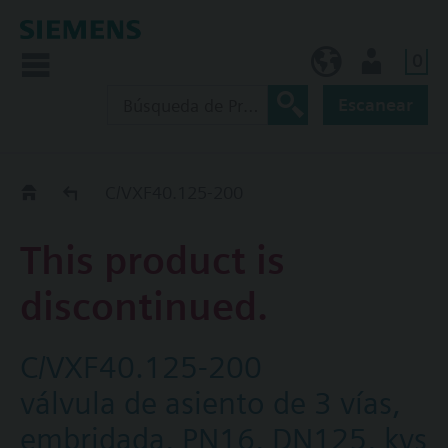
0
ES (es)
Usuario
Escanear
Old2New
C/VXF40.125-200
This product is
discontinued.
C/VXF40.125-200
válvula de asiento de 3 vías,
embridada, PN16, DN125, kvs