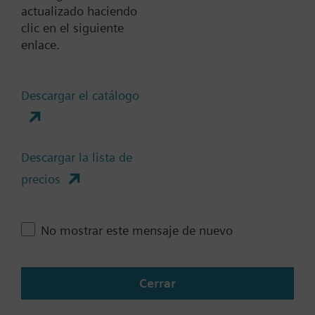
actualizado haciendo
SAV61.00/HR StrokeActuator
clic en el siguiente
40mm HighRes
enlace.
SAV31.00
Descargar el catálogo
Actuador eléctrico 1600N carrera
de 20/40 mm, control 3-puntos.
Sin muelle de retorno.
Alimentación 230 VCA. IP54
Descargar la lista de
Posicionamiento 120s Tª del
precios
medio -25…130 °C
No mostrar este mensaje de nuevo
SKC32.61
Actuador electro-hidráulico 2800N
carrera 40 mm, control 3-puntos,
Cerrar
230 VCA, IP54, posicionamiento
120s abrir 8s cerrar (muelle), Tª