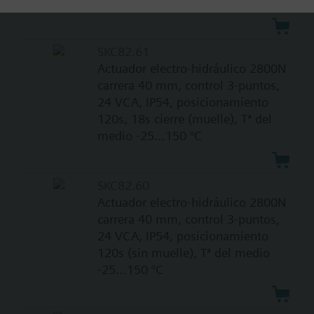
del medio -25…150 °C
SKC82.61
Actuador electro-hidráulico 2800N
carrera 40 mm, control 3-puntos,
24 VCA, IP54, posicionamiento
120s, 18s cierre (muelle), Tª del
medio -25…150 °C
SKC82.60
Actuador electro-hidráulico 2800N
carrera 40 mm, control 3-puntos,
24 VCA, IP54, posicionamiento
120s (sin muelle), Tª del medio
-25…150 °C