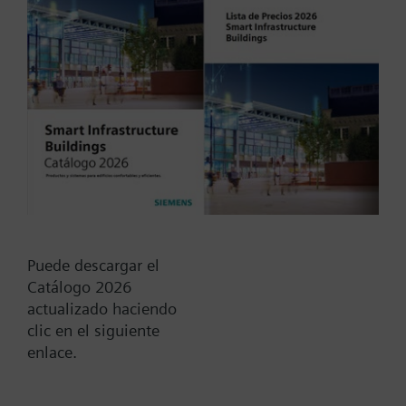
Tipo / Código:
FDPA-100
Código:
BPZ:FDPA-100
Find replacement
Puede descargar el
Catálogo 2026
actualizado haciendo
Documentos
clic en el siguiente
enlace.