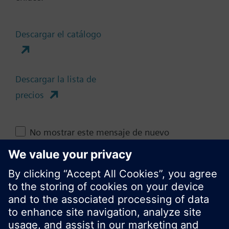
Documentos
Descargar el catálogo
Cambia región
Descargar la lista de
ES (es)
precios
No mostrar este mensaje de nuevo
Compartir esta página
Cerrar