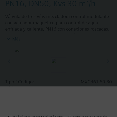
PN16, DN50, Kvs 30 m³/h
Válvula de tres vías mezcladora control modulante
con actuador magnético para control de agua
enfriada y caliente, PN16 con conexiones roscadas,
temperatura 1…130 °C, Kvs 30 m³/h, PN16, DN50
Más
Alimentación 24 VCA/DC, control 0/2...10 VCC /
4...20 mA
Información adicional
La válvula sólo puede utilizarse como válvula
mezcladora o de
2-vías, NUNCA como diversora.
Tipo / Código:
MXG461.50-30
Cuando se use como válvula de dos vías, la vía B
Código:
BPZ:MXG461.50-30
debe cerrarse con el disco y junta suministrada y
Garantía:
60 meses
los racores BPZ:ALG.. correspondientes (pedido
independiente) .
Add to cart
CAUTION!