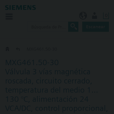
0
ES (es)
Usuario
Escanear
BPZ:MXG461..
MXG461.50-30
MXG461.50-30
Válvula 3 vías magnética
roscada, circuito cerrado,
temperatura del medio 1…
130 °C, alimentación 24
VCA/DC, control proporcional,