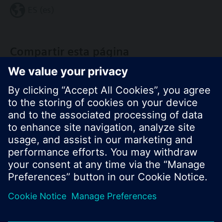
ES (es)
Compartir esta página
© Siemens Switzerland Ltd. 2017
Porfolio de productos y precios pueden cambiar,
según el país.