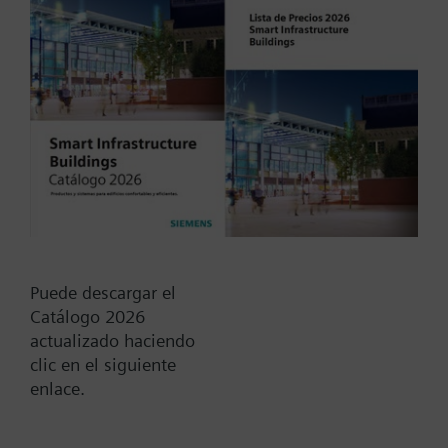
Tipo / Código:
P3V20G40
Código:
BPZ:P3V20G40
Find replacement
Puede descargar el
Catálogo 2026
actualizado haciendo
Documentos
clic en el siguiente
enlace.