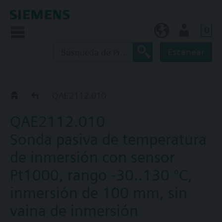
0
ES (es)
Usuario
Escanear
BPZ:QAE21..
QAE2112.010
QAE2112.010
Sonda pasiva de temperatura
de inmersión con sensor
Pt1000, rango -30..130 ºC,
inmersión de 100 mm, sin
vaina de inmersión