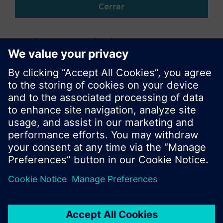
Cerrar
Compartir esta página
© Siemens Switzerland Ltd. 2017
Porfolio de productos y precios pueden cambiar,
según el país.
Política de privacidad