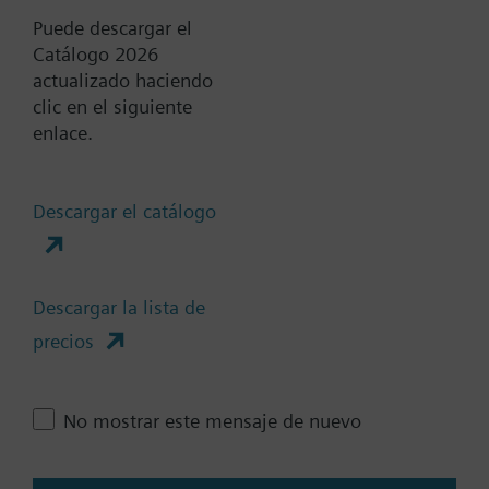
Puede descargar el
Catálogo 2026
actualizado haciendo
Documentos
clic en el siguiente
enlace.
Resumen técnico
Descargar el catálogo
Accesorios-sólo una selección
es posible
Descargar la lista de
precios
Cambia región
No mostrar este mensaje de nuevo
ES (es)