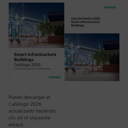
Set: transmisor QAX90.1 y receptor RXZ90.1
Tipo / Código:
QAW590
Código:
BPZ:QAW590
Find replacement
Puede descargar el
Catálogo 2026
Documentos
actualizado haciendo
clic en el siguiente
enlace.
Resumen técnico