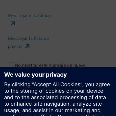
Descargar el catálogo
Cambia región
Descargar la lista de
ES (es)
precios
Compartir esta página
No mostrar este mensaje de nuevo
Cerrar