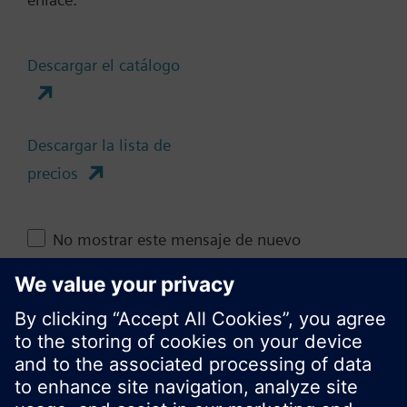
Documentos
Descargar el catálogo
Cambia región
Descargar la lista de
ES (es)
precios
No mostrar este mensaje de nuevo
Compartir esta página
Cerrar