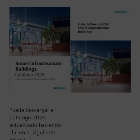
With threaded connection G½".
Información adicional
For use with all media, including ammonia.
Más
Tipo / Código:
QBE2000-P10
Código:
BPZ:QBE2000-P10
Puede descargar el
Find replacement
Catálogo 2026
actualizado haciendo
clic en el siguiente
enlace.