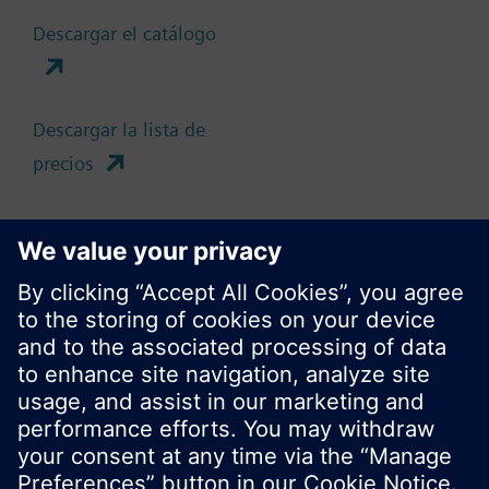
Descargar el catálogo
Cambia región
ES (es)
Descargar la lista de
precios
Compartir esta página
No mostrar este mensaje de nuevo
Cerrar
© Siemens Switzerland Ltd. 2017