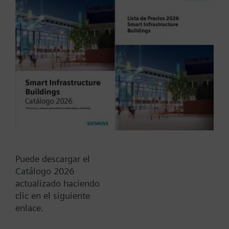
gases
Tipo / Código:
QBM62.3/250
Código:
BPZ:QBM62.3/250
Find replacement
Puede descargar el
Catálogo 2026
actualizado haciendo
clic en el siguiente
Documentos
enlace.