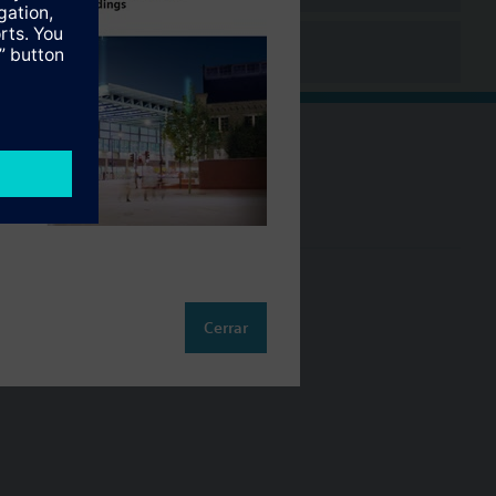
Cambia región
ES (es)
so
Cerrar