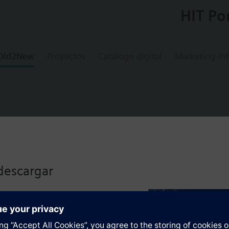
HIT Po
 Old2New
Proyectos
Catálogo digital
Marketing In
pressure sensor
descargar
essories identical to those for QBM63.., plus
(in Pa).
lizado haciendo clic en el
os