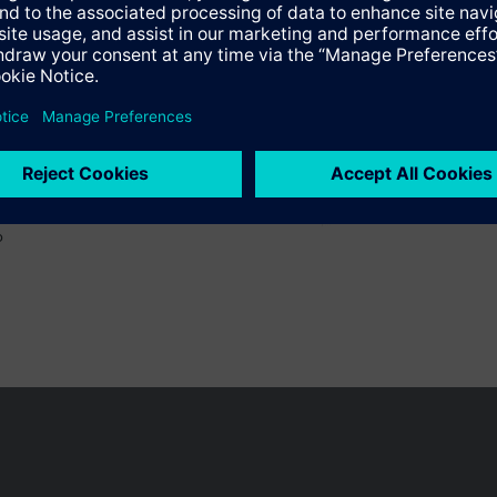
écnico
o
 pueden cambiar, según el país.
Política de privacidad
Términos de u