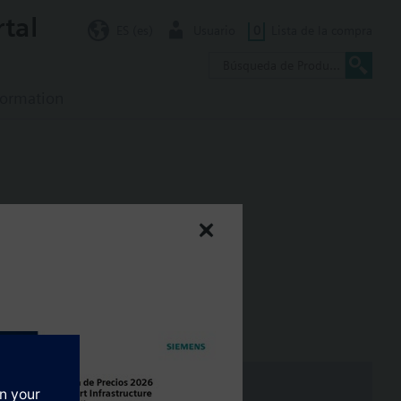
rtal
ES (es)
Usuario
0
Lista de la compra
formation