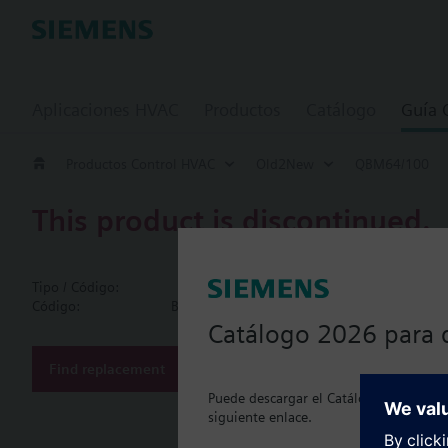
Aplicaciones HVAC
Productos
Catálogo
Guía
Productos Control HVAC
Old2New
QBM64/100
This product is discontinued.
QBM64/100
Tipo / Código:
QBM64/100
Differential 
Código:
BPZ:QBM64/100
Catálogo 2026 para 
Technical data and acc
LCD for actual values 
Find replacement
Puede descargar el Catálogo 2026 actua
siguiente enlace.
Document