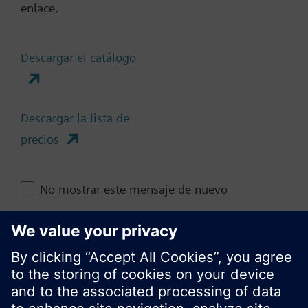
enlace.
Resumen técnico
Descargar el catálogo
Cambia región
Descargar la lista de
precios
ES (es)
No mostrar este mensaje de nuevo
Compartir esta página
Cerrar