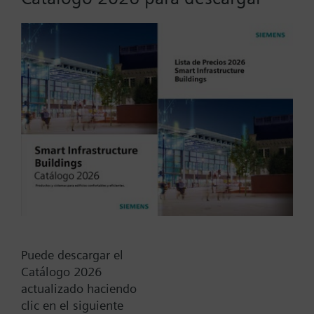
- Calefacción y control auxiliar de batería eléctrica
- Mando de ajuste de la consigna
- Conmutador: paro / calefacción / batería eléctrica
Tipo / Código:
RAA50
Código:
BPZ:RAA50
Find replacement
Puede descargar el
Catálogo 2026
actualizado haciendo
Documentos
clic en el siguiente