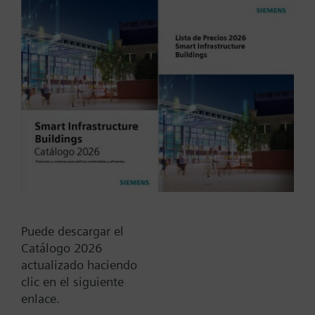
temperature 120/110/100/95
°C
Tipo / Código:
RAK113.0090
Código:
BPZ:RAK113.0090
Find replacement
Puede descargar el
Catálogo 2026
actualizado haciendo
clic en el siguiente
Documentos
enlace.