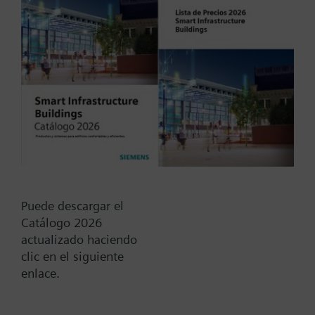
Tipo / Código:
RAK13.0020
Código:
BPZ:RAK13.0020
Find replacement
Puede descargar el
Catálogo 2026
actualizado haciendo
Documentos
clic en el siguiente
enlace.