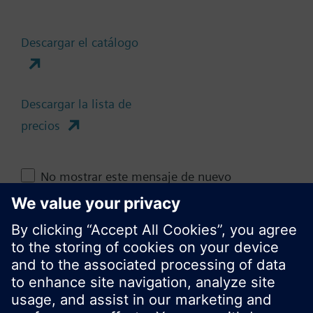
Resumen técnico
Descargar el catálogo
Cambia región
Descargar la lista de
ES (es)
precios
Compartir esta página
No mostrar este mensaje de nuevo
Cerrar