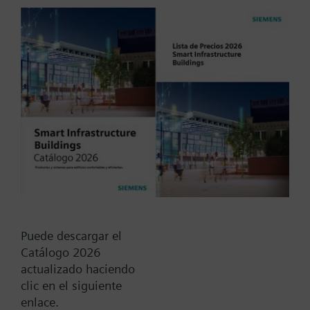
Tensión de servicio 3 V CC (alimentado a pilas o
con la red eléctrica) Versión compacta, opcional con
selector remoto / sonda remota REH92 Temperatura
normal o económica según programa horario 24
Más
horas y semanal Montaje directo con racor de
acoplamiento, no se requieren herramientas
Construcción robusta, libre de mantenimiento,
Tipo / Código:
REH90
operación silenciosa
Código:
BPZ:REH90
Find replacement
Puede descargar el
Catálogo 2026
Documentos
actualizado haciendo
clic en el siguiente
enlace.