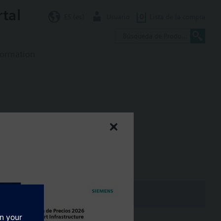
rtal
ES (es)
Usuario
0
Lista de la compra
formation