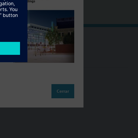
Cambia región
ES (es)
so
Cerrar