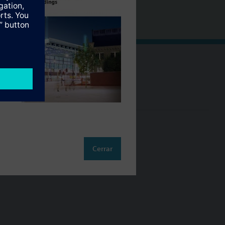
Cambia región
ES (es)
so
Cerrar