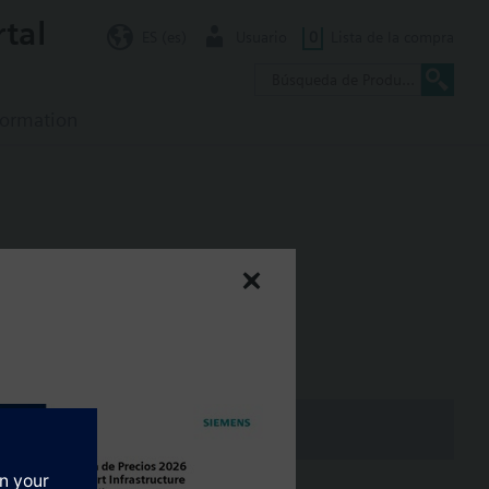
rtal
ES (es)
Usuario
0
Lista de la compra
formation